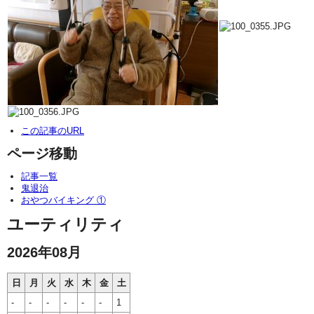
この記事のURL
ページ移動
記事一覧
鬼退治
おやつバイキング ①
ユーティリティ
2026年08月
日
月
火
水
木
金
土
-
-
-
-
-
-
1