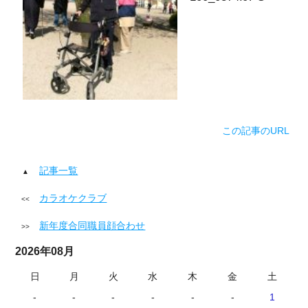
この記事のURL
記事一覧
カラオケクラブ
新年度合同職員顔合わせ
2026年08月
日
月
火
水
木
金
土
-
-
-
-
-
-
1