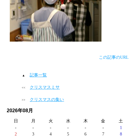
この記事のURL
記事一覧
クリスマスミサ
クリスマスの集い
2026年08月
日
月
火
水
木
金
土
-
-
-
-
-
-
1
2
3
4
5
6
7
8