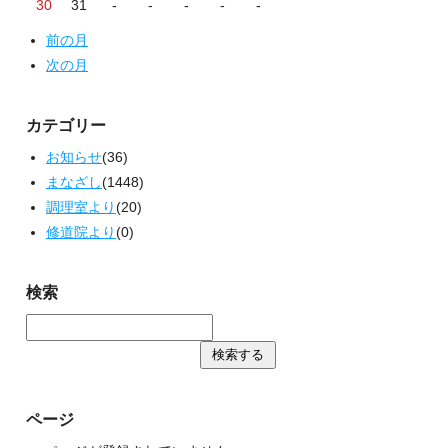
30
31
-
-
-
-
-
前の月
次の月
カテゴリー
お知らせ
(36)
まなざし
(1448)
調理室より
(20)
修道院より
(0)
検索
ページ