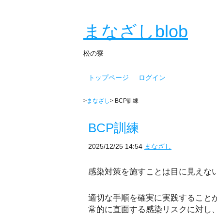
まなざしblob
松の寮
トップページ
ログイン
>
まなざし
> BCP訓練
BCP訓練
2025/12/25 14:54
まなざし
感染対策を施すことは目に見えな
適切な手順を確実に実践すること
常的に直面する感染リスクに対し