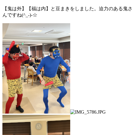
【鬼は外】【福は内】と豆まきをしました。迫力のある鬼さ
んですね(^_-)-☆