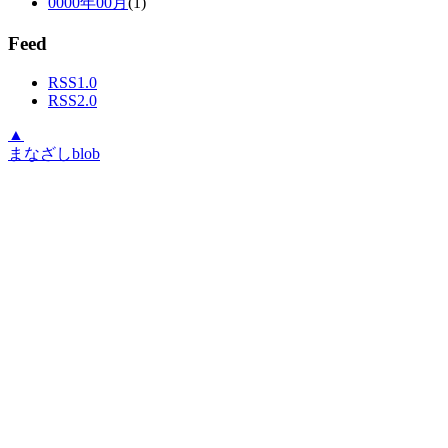
0000年00月
(1)
Feed
RSS1.0
RSS2.0
▲
まなざしblob