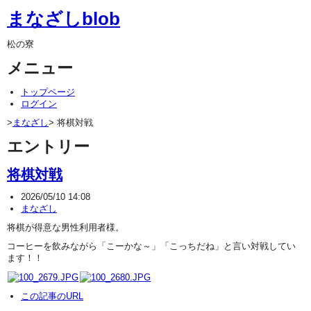
まなざしblob
松の寮
メニュー
トップページ
ログイン
>
まなざし
> 将棋対戦
エントリー
将棋対戦
2026/05/10 14:08
まなざし
将棋が得意な男性利用者様。
コーヒーを飲みながら「こーかな～」「こっちだね」と言い対戦してい
ます！！
この記事のURL