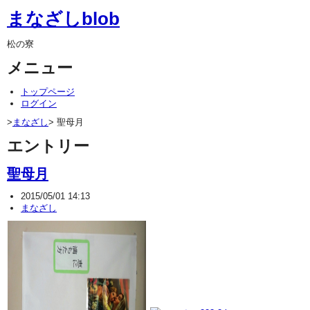
まなざしblob
松の寮
メニュー
トップページ
ログイン
>
まなざし
> 聖母月
エントリー
聖母月
2015/05/01 14:13
まなざし