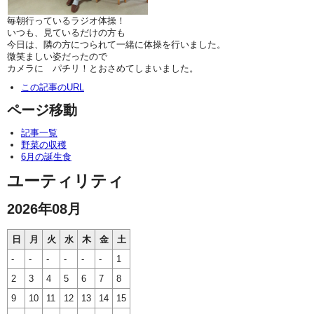
毎朝行っているラジオ体操！
いつも、見ているだけの方も
今日は、隣の方につられて一緒に体操を行いました。
微笑ましい姿だったので
カメラに パチリ！とおさめてしまいました。
この記事のURL
ページ移動
記事一覧
野菜の収穫
6月の誕生食
ユーティリティ
2026年08月
日
月
火
水
木
金
土
-
-
-
-
-
-
1
2
3
4
5
6
7
8
9
10
11
12
13
14
15