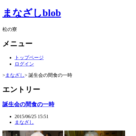
まなざしblob
松の寮
メニュー
トップページ
ログイン
>
まなざし
> 誕生会の間食の一時
エントリー
誕生会の間食の一時
2015/06/25 15:51
まなざし