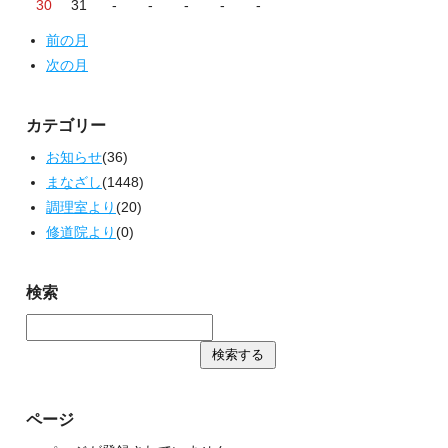
30
31
-
-
-
-
-
前の月
次の月
カテゴリー
お知らせ
(36)
まなざし
(1448)
調理室より
(20)
修道院より
(0)
検索
ページ