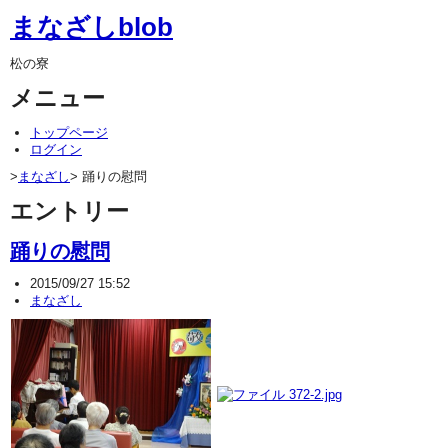
まなざしblob
松の寮
メニュー
トップページ
ログイン
>
まなざし
> 踊りの慰問
エントリー
踊りの慰問
2015/09/27 15:52
まなざし