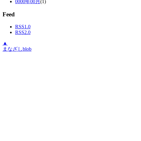
0000年00月
(1)
Feed
RSS1.0
RSS2.0
▲
まなざしblob