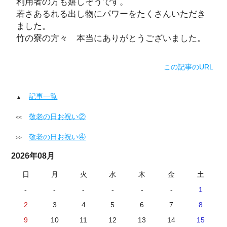
利用者の方も嬉しそうです。
若さあるれる出し物にパワーをたくさんいただき
ました。
竹の寮の方々 本当にありがとうございました。
この記事のURL
記事一覧
敬老の日お祝い②
敬老の日お祝い④
2026年08月
日
月
火
水
木
金
土
-
-
-
-
-
-
1
2
3
4
5
6
7
8
9
10
11
12
13
14
15