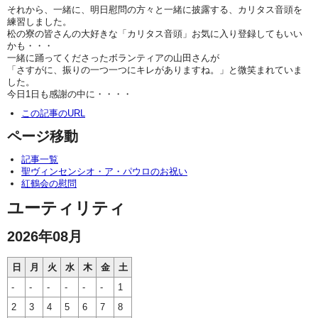
それから、一緒に、明日慰問の方々と一緒に披露する、カリタス音頭を
練習しました。
松の寮の皆さんの大好きな「カリタス音頭」お気に入り登録してもいい
かも・・・
一緒に踊ってくださったボランティアの山田さんが
「さすがに、振りの一つ一つにキレがありますね。」と微笑まれていま
した。
今日1日も感謝の中に・・・・
この記事のURL
ページ移動
記事一覧
聖ヴィンセンシオ・ア・パウロのお祝い
紅鶴会の慰問
ユーティリティ
2026年08月
日
月
火
水
木
金
土
-
-
-
-
-
-
1
2
3
4
5
6
7
8