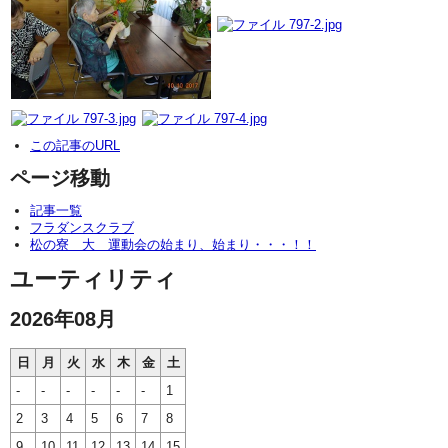
この記事のURL
ページ移動
記事一覧
フラダンスクラブ
松の寮 大 運動会の始まり、始まり・・・！！
ユーティリティ
2026年08月
日
月
火
水
木
金
土
-
-
-
-
-
-
1
2
3
4
5
6
7
8
9
10
11
12
13
14
15