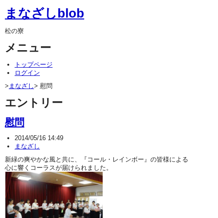
まなざしblob
松の寮
メニュー
トップページ
ログイン
>
まなざし
> 慰問
エントリー
慰問
2014/05/16 14:49
まなざし
新緑の爽やかな風と共に、『コール・レインボー』の皆様による
心に響くコーラスが届けられました。