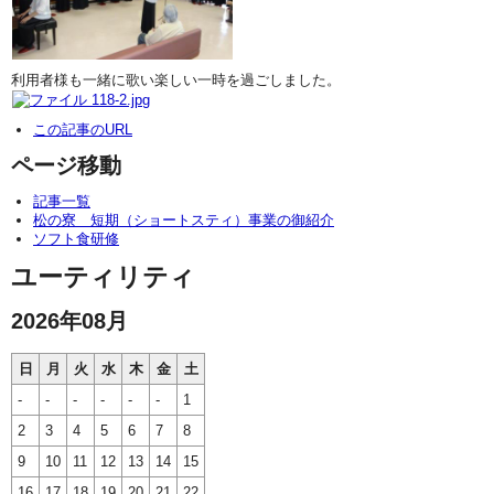
利用者様も一緒に歌い楽しい一時を過ごしました。
この記事のURL
ページ移動
記事一覧
松の寮 短期（ショートスティ）事業の御紹介
ソフト食研修
ユーティリティ
2026年08月
日
月
火
水
木
金
土
-
-
-
-
-
-
1
2
3
4
5
6
7
8
9
10
11
12
13
14
15
16
17
18
19
20
21
22