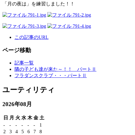
「月の夜は」を練習しました！！
この記事のURL
ページ移動
記事一覧
隣の子ども達が来た～！！ パートⅡ
フラダンスクラブ・・・パートⅡ
ユーティリティ
2026年08月
日
月
火
水
木
金
土
-
-
-
-
-
-
1
2
3
4
5
6
7
8