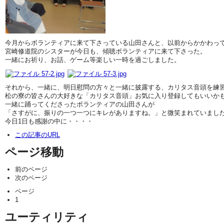
今月からボランティアに来て下さっている山田さんと、以前からかかわっ
宮崎修道院のシスターが今日も、傾聴ボランティアに来て下さった。
一緒にお祈り、お話、ゲーム等楽しい一時を過ごしました。
それから、一緒に、明日慰問の方々と一緒に披露する、カリタス音頭を練
松の寮の皆さんの大好きな「カリタス音頭」お気に入り登録してもいいか
一緒に踊ってくださったボランティアの山田さんが
「さすがに、振りの一つ一つにキレがありますね。」と微笑まれていまし
今日1日も感謝の中に・・・・
この記事のURL
ページ移動
前のページ
次のページ
ページ
1
ユーティリティ