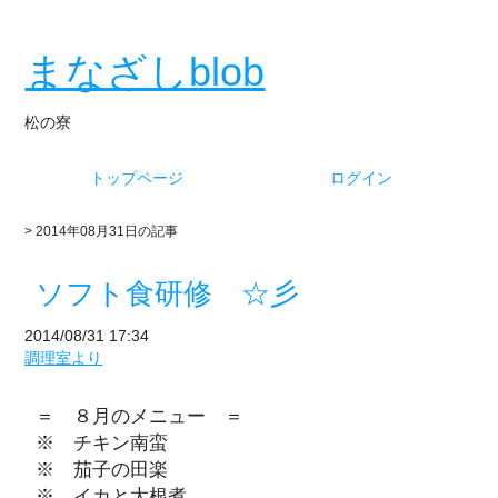
まなざしblob
松の寮
トップページ
ログイン
> 2014年08月31日の記事
ソフト食研修 ☆彡
2014/08/31 17:34
調理室より
＝ ８月のメニュー ＝
※ チキン南蛮
※ 茄子の田楽
※ イカと大根煮