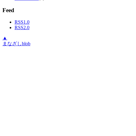
Feed
RSS1.0
RSS2.0
▲
まなざしblob