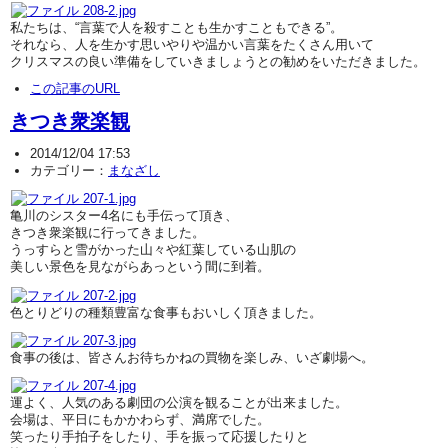
私たちは、“言葉で人を殺すことも生かすこともできる”。
それなら、人を生かす思いやりや温かい言葉をたくさん用いて
クリスマスの良い準備をしていきましょうとの勧めをいただきました。
この記事のURL
きつき衆楽観
2014/12/04 17:53
カテゴリー：
まなざし
亀川のシスター4名にも手伝って頂き、
きつき衆楽観に行ってきました。
うっすらと雪がかった山々や紅葉している山肌の
美しい景色を見ながらあっという間に到着。
色とりどりの種類豊富な食事もおいしく頂きました。
食事の後は、皆さんお待ちかねの買物を楽しみ、いざ劇場へ。
運よく、人気のある劇団の公演を観ることが出来ました。
会場は、平日にもかかわらず、満席でした。
笑ったり手拍子をしたり、手を振って応援したりと