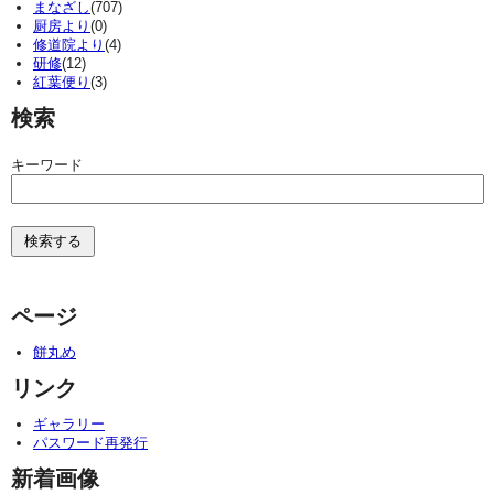
まなざし
(707)
厨房より
(0)
修道院より
(4)
研修
(12)
紅葉便り
(3)
検索
キーワード
ページ
餅丸め
リンク
ギャラリー
パスワード再発行
新着画像