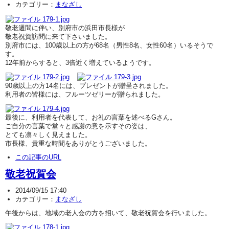
カテゴリー：
まなざし
敬老週間に伴い、別府市の浜田市長様が
敬老祝賀訪問に来て下さいました。
別府市には、100歳以上の方が68名（男性8名、女性60名）いるそうで
す。
12年前からすると、3倍近く増えているようです。
90歳以上の方14名には、プレゼントが贈呈されました。
利用者の皆様には、フルーツゼリーが贈られました。
最後に、利用者を代表して、お礼の言葉を述べるGさん。
ご自分の言葉で堂々と感謝の意を示すその姿は、
とても凛々しく見えました。
市長様、貴重な時間をありがとうございました。
この記事のURL
敬老祝賀会
2014/09/15 17:40
カテゴリー：
まなざし
午後からは、地域の老人会の方を招いて、敬老祝賀会を行いました。