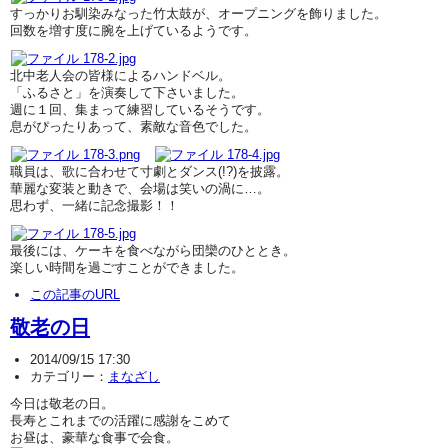
すっかりお馴染みなった竹太鼓が、オープニングを飾りました。
回数を増す度に腕を上げているようです。
北中老人会の皆様によるハンドベル。
「ふるさと」を演奏して下さいました。
週に１回、集まって練習しているそうです。
息がぴったりあって、素敵な音色でした。
職員は、歌に合わせて寸劇とダンス(!?)を披露。
華麗な変装と動きで、会場は笑いの渦に…。
思わず、一緒に記念撮影！！
最後には、ケーキを食べながら団欒のひととき。
楽しい時間を過ごすことができました。
この記事のURL
敬老の日
2014/09/15 17:30
カテゴリー：
まなざし
今日は敬老の日。
長寿とこれまでの活躍に感謝をこめて
お昼は、豪華な食事で会食。