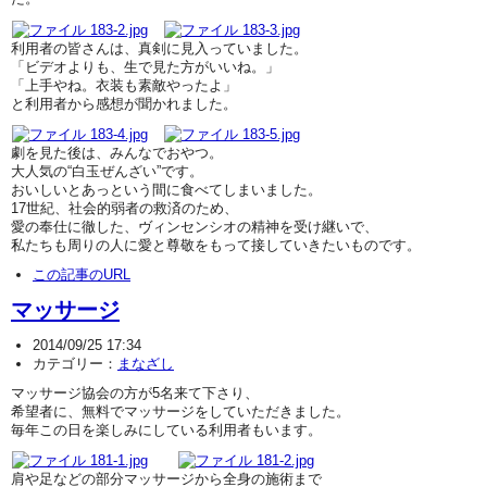
利用者の皆さんは、真剣に見入っていました。
「ビデオよりも、生で見た方がいいね。」
「上手やね。衣装も素敵やったよ」
と利用者から感想が聞かれました。
劇を見た後は、みんなでおやつ。
大人気の“白玉ぜんざい”です。
おいしいとあっという間に食べてしまいました。
17世紀、社会的弱者の救済のため、
愛の奉仕に徹した、ヴィンセンシオの精神を受け継いで、
私たちも周りの人に愛と尊敬をもって接していきたいものです。
この記事のURL
マッサージ
2014/09/25 17:34
カテゴリー：
まなざし
マッサージ協会の方が5名来て下さり、
希望者に、無料でマッサージをしていただきました。
毎年この日を楽しみにしている利用者もいます。
肩や足などの部分マッサージから全身の施術まで