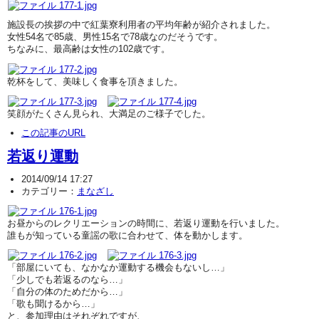
施設長の挨拶の中で紅葉寮利用者の平均年齢が紹介されました。
女性54名で85歳、男性15名で78歳なのだそうです。
ちなみに、最高齢は女性の102歳です。
乾杯をして、美味しく食事を頂きました。
笑顔がたくさん見られ、大満足のご様子でした。
この記事のURL
若返り運動
2014/09/14 17:27
カテゴリー：
まなざし
お昼からのレクリエーションの時間に、若返り運動を行いました。
誰もが知っている童謡の歌に合わせて、体を動かします。
「部屋にいても、なかなか運動する機会もないし…」
「少しでも若返るのなら…」
「自分の体のためだから…」
「歌も聞けるから…」
と、参加理由はそれぞれですが、