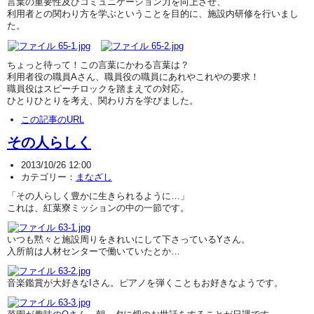
言葉の重要性及びコミュニケーション力を向上させ、
利用者との関わり方を学ぶということを目的に、施設内研修を行いまし
た。
ちょっと待って！この言葉にかわる言葉は？
利用者役の職員Aさん、職員役の職員にあれやこれやの要求！
職員役はスピーチロックを踏まえての対応。
ひとりひとりを考え、関わり方を学びました。
この記事のURL
その人らしく
2013/10/26 12:00
カテゴリー：
まなざし
「その人らしく豊かに生きられるように…」
これは、紅葉寮ミッションの中の一節です。
いつも黙々と施設周りをきれいにして下さっているYさん。
入所前は人材センターで働いていたとか…
音楽鑑賞が大好きなIさん。ピアノを弾くこともお好きなようです。