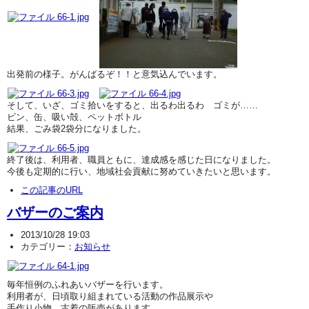
出発前の様子。がんばるぞ！！と意気込んでいます。
そして、いざ、ゴミ拾いをすると、出るわ出るわ ゴミが……
ビン、缶、吸い殻、ペットボトル
結果、ごみ袋2袋分になりました。
終了後は、利用者、職員ともに、達成感を感じた日になりました。
今後も定期的に行い、地域社会貢献に努めていきたいと思います。
この記事のURL
バザーのご案内
2013/10/28 19:03
カテゴリー：
お知らせ
毎年恒例のふれあいバザーを行います。
利用者が、日頃取り組まれている活動の作品展示や
手作り小物、古着の販売があります。