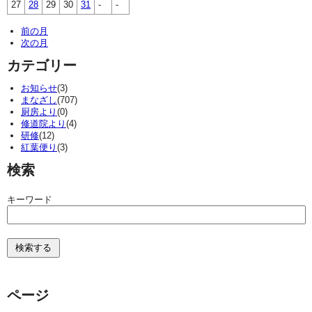
27
28
29
30
31
-
-
前の月
次の月
カテゴリー
お知らせ
(3)
まなざし
(707)
厨房より
(0)
修道院より
(4)
研修
(12)
紅葉便り
(3)
検索
キーワード
ページ