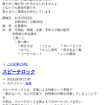
掘り出し物が見つかるかもしれませんよ。
どなたでも参加可能です。
皆さまのご来場をお待ちしています。
開催日：11月10日(日)
10時30分～13時30分
場 所：紅葉寮内
内 容：日用品・雑貨・古着・手作り小物の販売
利用者の作品展示
三角くじ
＜食べ物＞
＊焼きそば ＊うどん ＊カレーライス
＊おでん ＊ちらし寿司 ＊炊き込みご飯
＊コーヒーセット ＊ふくれ饅頭
この記事のURL
スピーチロック
2013/10/28 17:00
カテゴリー：
研修
スピーチロックとは、言葉による拘束という意味で、
「動かないで」などの言葉で、利用者の行動を拘束してしまうことで
す。
今回は、スピーチロックを踏まえてのロールプレイを行い、