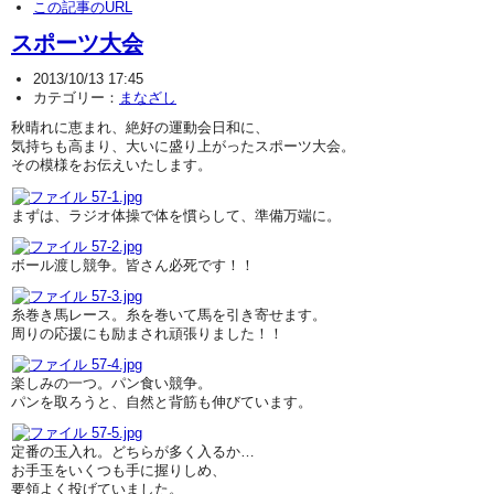
この記事のURL
スポーツ大会
2013/10/13 17:45
カテゴリー：
まなざし
秋晴れに恵まれ、絶好の運動会日和に、
気持ちも高まり、大いに盛り上がったスポーツ大会。
その模様をお伝えいたします。
まずは、ラジオ体操で体を慣らして、準備万端に。
ボール渡し競争。皆さん必死です！！
糸巻き馬レース。糸を巻いて馬を引き寄せます。
周りの応援にも励まされ頑張りました！！
楽しみの一つ。パン食い競争。
パンを取ろうと、自然と背筋も伸びています。
定番の玉入れ。どちらが多く入るか…
お手玉をいくつも手に握りしめ、
要領よく投げていました。