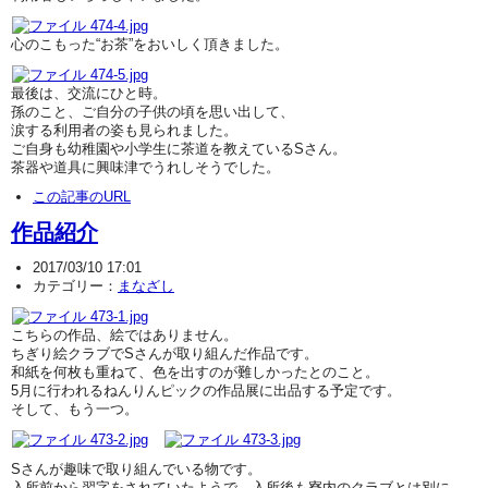
心のこもった“お茶”をおいしく頂きました。
最後は、交流にひと時。
孫のこと、ご自分の子供の頃を思い出して、
涙する利用者の姿も見られました。
ご自身も幼稚園や小学生に茶道を教えているSさん。
茶器や道具に興味津でうれしそうでした。
この記事のURL
作品紹介
2017/03/10 17:01
カテゴリー：
まなざし
こちらの作品、絵ではありません。
ちぎり絵クラブでSさんが取り組んだ作品です。
和紙を何枚も重ねて、色を出すのが難しかったとのこと。
5月に行われるねんりんピックの作品展に出品する予定です。
そして、もう一つ。
Sさんが趣味で取り組んでいる物です。
入所前から習字をされていたようで、入所後も寮内のクラブとは別に、