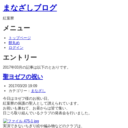
まなざしブログ
紅葉寮
メニュー
トップページ
餅丸め
ログイン
エントリー
2017年03月の記事は以下のとおりです。
聖ヨゼフの祝い
2017/03/20 19:09
カテゴリー：
まなざし
今日はヨゼフ様のお祝い日。
紅葉寮の保護の聖人として讃えられています。
お祝いも兼ねて、お昼からは皆で集い、
日ごろ取り組んでいるクラブの発表会を行いました。
実演できないちぎり絵や編み物などのクラブは、