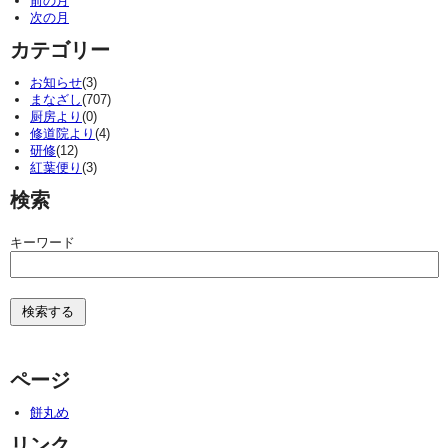
前の月
次の月
カテゴリー
お知らせ
(3)
まなざし
(707)
厨房より
(0)
修道院より
(4)
研修
(12)
紅葉便り
(3)
検索
キーワード
ページ
餅丸め
リンク