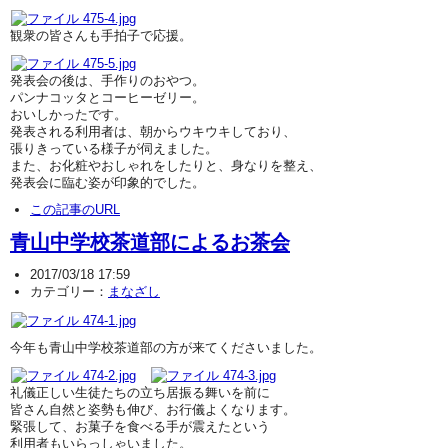
観衆の皆さんも手拍子で応援。
発表会の後は、手作りのおやつ。
パンナコッタとコーヒーゼリー。
おいしかったです。
発表される利用者は、朝からウキウキしており、
張りきっている様子が伺えました。
また、お化粧やおしゃれをしたりと、身なりを整え、
発表会に臨む姿が印象的でした。
この記事のURL
青山中学校茶道部によるお茶会
2017/03/18 17:59
カテゴリー：
まなざし
今年も青山中学校茶道部の方が来てくださいました。
礼儀正しい生徒たちの立ち居振る舞いを前に
皆さん自然と姿勢も伸び、お行儀よくなります。
緊張して、お菓子を食べる手が震えたという
利用者もいらっしゃいました。