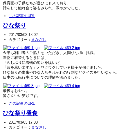
保育園の子供たちが遊びにも来ており、
話をして触れ合う姿もみられ、賑やかでした。
この記事のURL
ひな祭り
2017/03/03 18:02
カテゴリー：
まなざし
今年も利用者のご協力をいただき、人間ひな壇に挑戦。
着物に着替えるときには、
「久しぶりに着物の匂いを嗅いだ」
「昔を思い出すな」とワクワクしている様子が伺えました。
ひな祭りの由来やひな人形それぞれの役割などクイズを行いながら、
日本の伝統行事についての理解を深めました。
最後はおやつ。
皆さんいい笑顔です。
この記事のURL
ひな祭り昼食
2017/03/03 17:38
カテゴリー：
まなざし