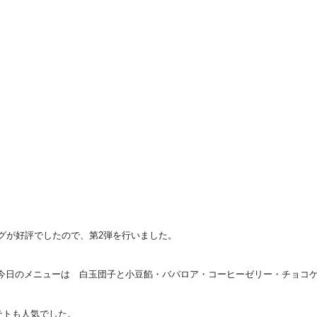
グが好評でしたので、第2弾を行いました。
 今日のメニューは 白玉団子と小豆餡・ババロア・コーヒーゼリー・チョコ
テトも人気でした。