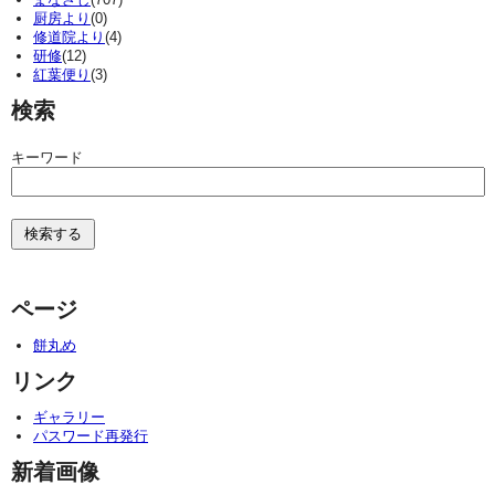
厨房より
(0)
修道院より
(4)
研修
(12)
紅葉便り
(3)
検索
キーワード
ページ
餅丸め
リンク
ギャラリー
パスワード再発行
新着画像