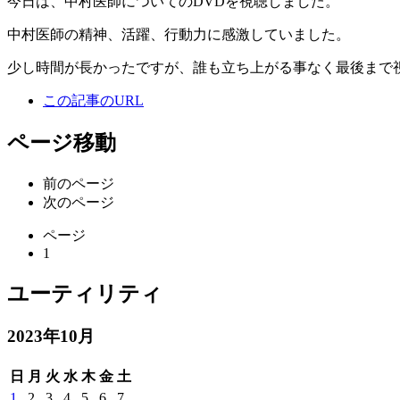
今日は、中村医師についてのDVDを視聴しました。
中村医師の精神、活躍、行動力に感激していました。
少し時間が長かったですが、誰も立ち上がる事なく最後まで
この記事のURL
ページ移動
前のページ
次のページ
ページ
1
ユーティリティ
2023年10月
日
月
火
水
木
金
土
1
2
3
4
5
6
7