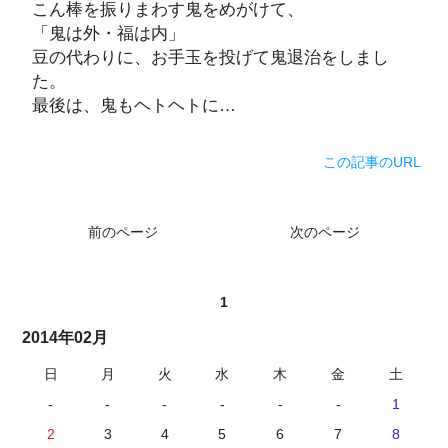
こん棒を振りまわす鬼をめがけて、
「鬼は外・福は内」
豆の代わりに、お手玉を投げて鬼退治をしまし
た。
最後は、鬼もヘトヘトに…
この記事のURL
前のページ
次のページ
1
2014年02月
日
月
火
水
木
金
土
-
-
-
-
-
-
1
2
3
4
5
6
7
8