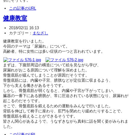
切だそうです。
この記事のURL
健康教室
2018/02/11 16:13
カテゴリー：
まなざし
健康教室を行いました。
今回のテーマは「尿漏れ」について。
高齢者、特に女性には多い症状の一つと言われています。
まずは、下腹部周辺の構造について絵を見ながら学び、
尿漏れがおこる原因について理解を深めました。
骨盤底筋が緩んでしまうことが原因だそうです。
骨盤底筋には、内臓や子宮、膀胱などが定位置に収まるよう、
下から支える働きがあるそうです。
しかし、骨盤底筋が弱くなると、内臓や子宮が下がってしまい、
臓器の一番下にある膀胱が、常に圧迫されている状態になり、尿漏れが
起こるのだそうです。
そこで、骨盤底筋を鍛えるための運動をみんなで行いました。
背筋を伸ばして椅子に座わり、肛門を閉めたり緩めたりすることで、
骨盤底筋を鍛えることができるそうです。
皆さん関心があるようで、うなずきながら真剣に話を聞く姿がみられま
した。
この記事のURL