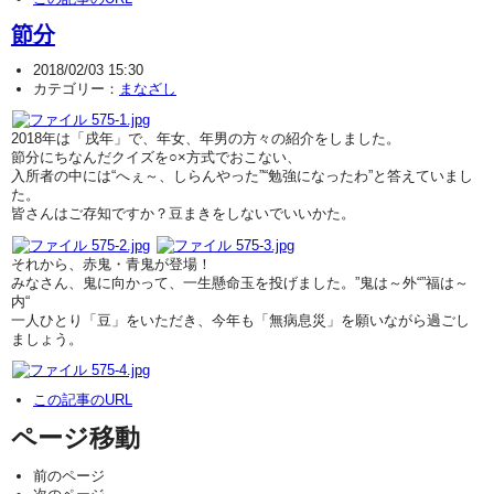
節分
2018/02/03 15:30
カテゴリー：
まなざし
2018年は「戌年」で、年女、年男の方々の紹介をしました。
節分にちなんだクイズを○×方式でおこない、
入所者の中には“へぇ～、しらんやった”“勉強になったわ”と答えていまし
た。
皆さんはご存知ですか？豆まきをしないでいいかた。
それから、赤鬼・青鬼が登場！
みなさん、鬼に向かって、一生懸命玉を投げました。”鬼は～外“”福は～
内“
一人ひとり「豆」をいただき、今年も「無病息災」を願いながら過ごし
ましょう。
この記事のURL
ページ移動
前のページ