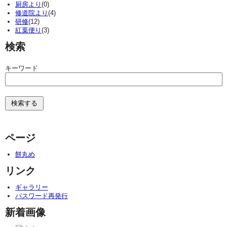
厨房より
(0)
修道院より
(4)
研修
(12)
紅葉便り
(3)
検索
キーワード
ページ
餅丸め
リンク
ギャラリー
パスワード再発行
新着画像