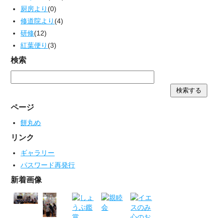
厨房より
(0)
修道院より
(4)
研修
(12)
紅葉便り
(3)
検索
ページ
餅丸め
リンク
ギャラリー
パスワード再発行
新着画像