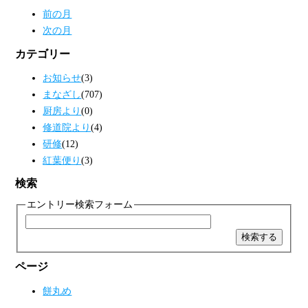
前の月
次の月
カテゴリー
お知らせ
(3)
まなざし
(707)
厨房より
(0)
修道院より
(4)
研修
(12)
紅葉便り
(3)
検索
エントリー検索フォーム
ページ
餅丸め