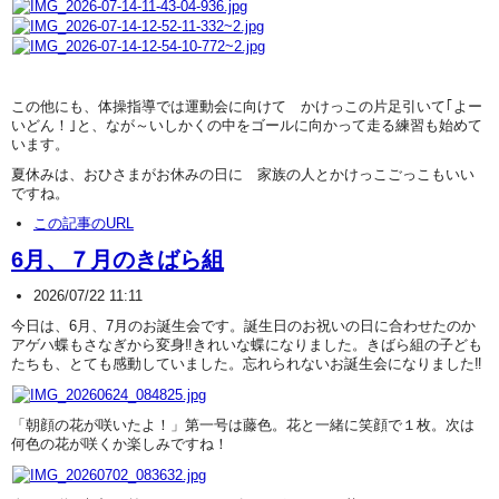
この他にも、体操指導では運動会に向けて かけっこの片足引いて｢よー
いどん！｣と、なが～いしかくの中をゴールに向かって走る練習も始めて
います。
夏休みは、おひさまがお休みの日に 家族の人とかけっこごっこもいい
ですね。
この記事のURL
6月、７月のきばら組
2026/07/22 11:11
今日は、6月、7月のお誕生会です。誕生日のお祝いの日に合わせたのか
アゲハ蝶もさなぎから変身‼きれいな蝶になりました。きばら組の子ども
たちも、とても感動していました。忘れられないお誕生会になりました‼
「朝顔の花が咲いたよ！」第一号は藤色。花と一緒に笑顔で１枚。次は
何色の花が咲くか楽しみですね！