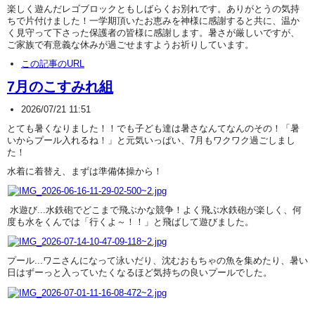
楽しく遊んだレゴブロックともしばらくお別れです。ありがとうの気持
ちで片付けました！一学期頂いたお恵みを神様に感謝すると共に、温か
く見守って下さった保護者の皆様に感謝します。暑さが厳しいですが、
ご家族で有意義な休みが過ごせますようお祈りしています。
この記事のURL
7月のこすみれ組
2026/07/21 11:51
とても暑くなりました！！でも子ども達は暑さなんてなんのその！「暑
いからプール入れるね！」と元気いっぱい、7月もワクワク過ごしまし
た！
水着に着替え、まずは準備体操から！
水遊び...水鉄砲でどこまで飛ぶかな競争！よく飛ぶ水鉄砲が楽しく、何
度も水をくんでは「行くよ～！！」と飛ばして遊びました。
プール...ワニさんになって泳いだり、沈むおもちゃの魚を集めたり、暑い
日はずーっと入っていたくなるほど気持ちの良いプールでした。