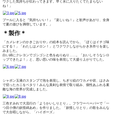
ワクした気持ちが伝わってきます。早く水に入りたくてたまらない
ね！」
プールに入ると『気持ちいい！』『楽しいね！』と歓声があがり、全身
で夏の遊びを満喫しています。」
＊製作＊
「カメレオンのかきごおりや」の絵本を読んでから、「ぼくはイチゴ味
にする！」「わたしはメロン！」とワクワクしながらかき氷作りを楽し
みました。
白い綿にクレヨンでゴシゴシと色をぬりぬり……。「おいしそうなシロ
ップできたよ！」と、思い思いの味を表現して大盛り上がりでした。
シャボン玉液のスタンプで泡を表現し、ちぎり絵のワカメや岩、はさみ
で切ったカニをペタリ！みんな真剣な表情で取り組み、個性あふれる素
敵な海の世界が完成しました。
三色すみれで大流行の「ようかいしりとり」。フラワーペーパーで「一
つ目小僧の妖怪綿あめ」を作りました。「妖怪しりとり」の歌をみんな
で大合唱しながら、「ハイポーズ」