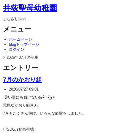
井荻聖母幼稚園
まなざしblog
メニュー
ホームページ
blogトップページ
ログイン
> 2026年07月の記事
エントリー
7月のかおり組
2026/07/27 09:01
暑い夏にも負けない(๑•̀ㅂ•́)و✧
元気なかおり組さん。
7月もたくさん遊び、いろんな経験をしました。
〇SDG,s動画視聴