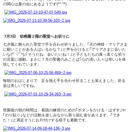
の関心は夏の虫にあるようです(*^.^*)
7月3日 幼稚園２階の聖堂へお祈りに
七夕風に飾られた聖堂で手を合わせ祈りました。｢天の神様・マリアさま
に願いごとがある人はいるかな？｣と声をかけると｢アリアさまに会いた
いな(*ﾟ▽ﾟ*)｣｢そうだね、会いたいね！｣と子どもたちの真っ直ぐな祈り
の言葉に感動。まさに７月の聖書のみことば｢心の清い人々は幸い｣を体
現してくれています。
毎朝のおはじまりで、足を揃え手を合わせ祈ることも覚えました。祈る
姿は美しいですね。
登園後の朝の時間は、着脱の練習のための｢ボタンをかける・はずす｣や
｢のり貼り｣などの活動を楽しみながら取り組む姿があります。｢でき
た！｣と満足そうにお片付けする様子も素敵です。