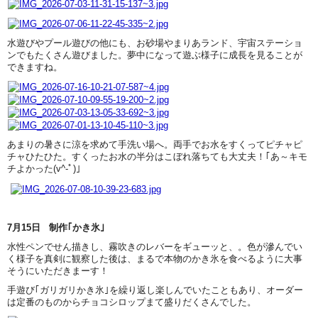
水遊びやプール遊びの他にも、お砂場やまりあランド、宇宙ステーショ
ンでもたくさん遊びました。夢中になって遊ぶ様子に成長を見ることが
できますね。
あまりの暑さに涼を求めて手洗い場へ。両手でお水をすくってピチャピ
チャひたひた。すくったお水の半分はこぼれ落ちても大丈夫！｢あ～キモ
チよかった(v^-ﾟ)｣
7月15日 制作｢かき氷｣
水性ペンでせん描きし、霧吹きのレバーをギューッと、。色が滲んでい
く様子を真剣に観察した後は、まるで本物のかき氷を食べるように大事
そうにいただきまーす！
手遊び｢ガリガリかき氷｣を繰り返し楽しんでいたこともあり、オーダー
は定番のものからチョコシロップまて盛りだくさんでした。