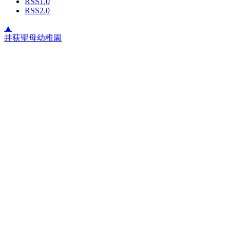
RSS1.0
RSS2.0
▲
井荻聖母幼稚園