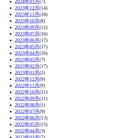
2024年01月
(7)
2023年12月
(14)
2023年11月
(18)
2023年10月
(8)
2023年09月
(12)
2023年07月
(16)
2023年06月
(17)
2023年05月
(17)
2023年04月
(10)
2023年03月
(7)
2023年02月
(17)
2023年01月
(2)
2022年12月
(9)
2022年11月
(9)
2022年10月
(11)
2022年09月
(11)
2022年08月
(1)
2022年07月
(9)
2022年06月
(13)
2022年05月
(15)
2022年04月
(3)
2022年03月
(7)