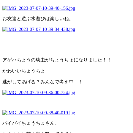
お友達と遊ぶ水遊びは楽しいね。
アゲハちょうの幼虫がちょうちょになりました！！
かわいいちょうちょ
逃がしてあげる？みんなで考え中！！
バイバイちょうちょさん。