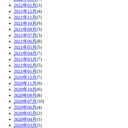
2022年02月
(3)
2021年12月
(4)
2021年11月
(7)
2021年10月
(9)
2021年09月
(3)
2021年07月
(3)
2021年06月
(8)
2021年05月
(5)
2021年04月
(7)
2021年03月
(7)
2021年02月
(5)
2021年01月
(3)
2020年12月
(7)
2020年11月
(9)
2020年10月
(6)
2020年09月
(8)
2020年07月
(10)
2020年06月
(4)
2020年05月
(2)
2020年04月
(1)
2020年03月
(5)