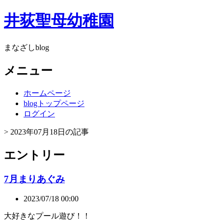
井荻聖母幼稚園
まなざしblog
メニュー
ホームページ
blogトップページ
ログイン
> 2023年07月18日の記事
エントリー
7月まりあぐみ
2023/07/18 00:00
大好きなプール遊び！！