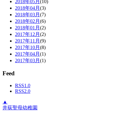
2018年05月
(10)
2018年04月
(3)
2018年03月
(7)
2018年02月
(6)
2018年01月
(2)
2017年12月
(2)
2017年11月
(9)
2017年10月
(8)
2017年04月
(1)
2017年03月
(1)
Feed
RSS1.0
RSS2.0
▲
井荻聖母幼稚園