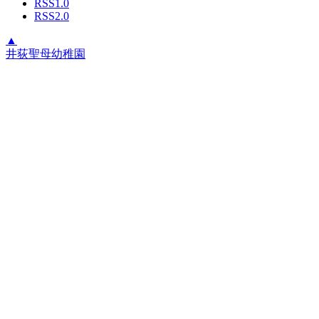
RSS1.0
RSS2.0
▲
井荻聖母幼稚園