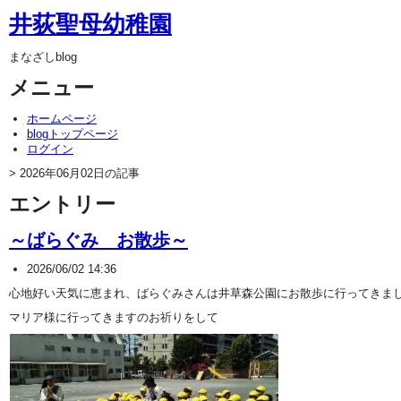
井荻聖母幼稚園
まなざしblog
メニュー
ホームページ
blogトップページ
ログイン
> 2026年06月02日の記事
エントリー
～ばらぐみ お散歩～
2026/06/02 14:36
心地好い天気に恵まれ、ばらぐみさんは井草森公園にお散歩に行ってきま
マリア様に行ってきますのお祈りをして