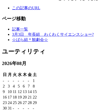
この記事のURL
ページ移動
記事一覧
3月3日 年長組 わくわくサイエンスショー?
☆ばら組＊観劇会☆
ユーティリティ
2026年08月
日
月
火
水
木
金
土
-
-
-
-
-
-
1
2
3
4
5
6
7
8
9
10
11
12
13
14
15
16
17
18
19
20
21
22
23
24
25
26
27
28
29
30
31
-
-
-
-
-