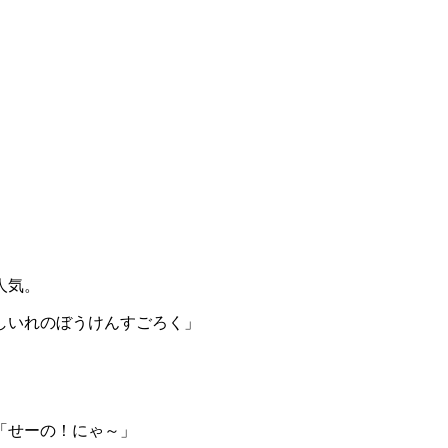
人気。
しいれのぼうけんすごろく」
「せーの！にゃ～」