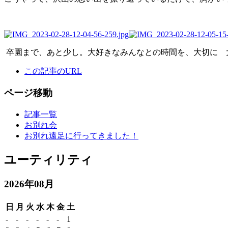
卒園まで、あと少し。大好きなみんなとの時間を、大切に 
この記事のURL
ページ移動
記事一覧
お別れ会
お別れ遠足に行ってきました！
ユーティリティ
2026年08月
日
月
火
水
木
金
土
-
-
-
-
-
-
1