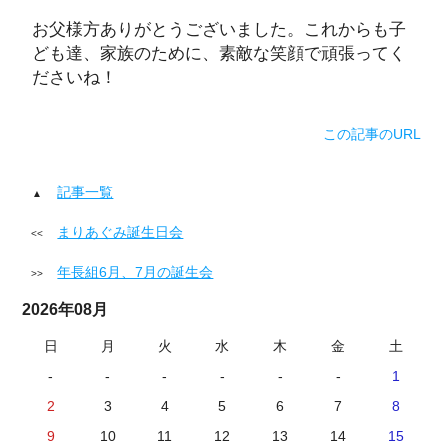
お父様方ありがとうございました。これからも子
ども達、家族のために、素敵な笑顔で頑張ってく
ださいね！
この記事のURL
記事一覧
まりあぐみ誕生日会
年長組6月、7月の誕生会
2026年08月
日
月
火
水
木
金
土
-
-
-
-
-
-
1
2
3
4
5
6
7
8
9
10
11
12
13
14
15