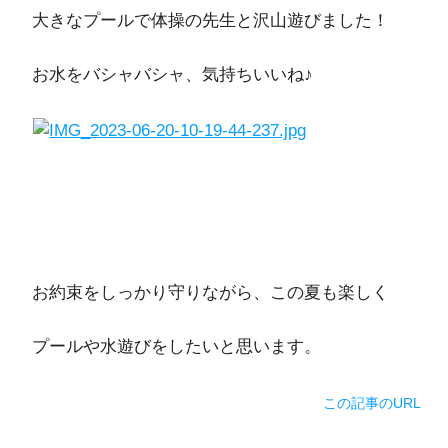
大きなプールで体操の先生と沢山遊びました！
お水をバシャバシャ、気持ちいいね♪
お約束をしっかり守りながら、この夏も楽しく
プールや水遊びをしたいと思います。
この記事のURL