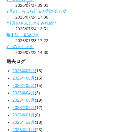
2026/07/27 09:01
7月のしろばら組＆お別れ会☆彡
2026/07/24 17:36
**7月のさんしきすみれ組**
2026/07/24 13:51
年中組 夏遊び✴
2026/07/23 17:22
7月のまりあ組
2026/07/23 14:30
過去ログ
2026年07月
(18)
2026年06月
(15)
2026年05月
(15)
2026年04月
(3)
2026年03月
(19)
2026年02月
(12)
2026年01月
(6)
2025年12月
(18)
2025年11月
(23)