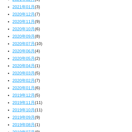
2021年01月
(3)
2020年12月
(7)
2020年11月
(9)
2020年10月
(6)
2020年09月
(8)
2020年07月
(10)
2020年06月
(4)
2020年05月
(2)
2020年04月
(1)
2020年03月
(5)
2020年02月
(7)
2020年01月
(6)
2019年12月
(5)
2019年11月
(11)
2019年10月
(11)
2019年09月
(9)
2019年08月
(1)
2019年07月
(9)