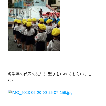
各学年の代表の先生に聖水もいれてもらいまし
た。