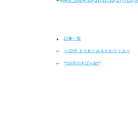
記事一覧
☆10月 まりあぐみ＆かおりぐみ☆
**10月のきばら組**