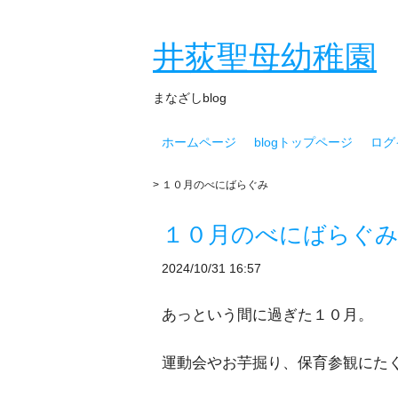
井荻聖母幼稚園
まなざしblog
ホームページ
blogトップページ
ログ
> １０月のべにばらぐみ
１０月のべにばらぐ
2024/10/31 16:57
あっという間に過ぎた１０月。
運動会やお芋掘り、保育参観にた