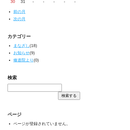
30
31
-
-
-
-
-
前の月
次の月
カテゴリー
まなざし
(18)
お知らせ
(9)
修道院より
(0)
検索
ページ
ページが登録されていません。