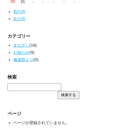
30
31
-
-
-
-
-
前の月
次の月
カテゴリー
まなざし
(18)
お知らせ
(9)
修道院より
(0)
検索
ページ
ページが登録されていません。