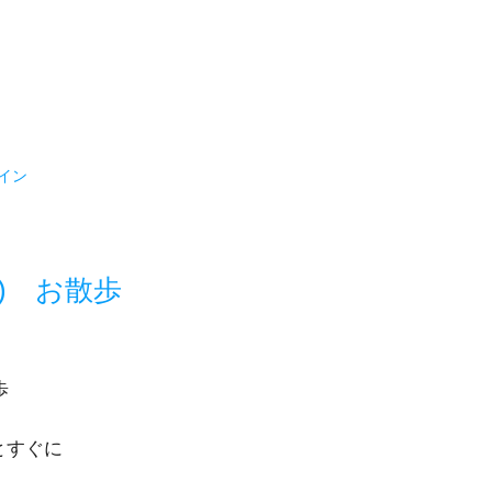
イン
) お散歩
歩
とすぐに