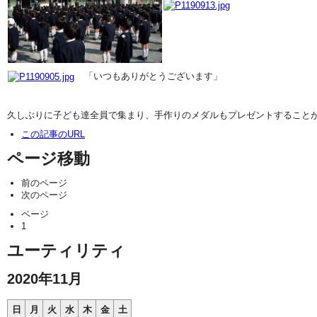
「いつもありがとうございます」
久しぶりに子ども達全員で集まり、手作りのメダルもプレゼントすること
この記事のURL
ページ移動
前のページ
次のページ
ページ
1
ユーティリティ
2020年11月
日
月
火
水
木
金
土