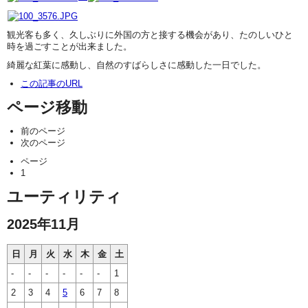
観光客も多く、久しぶりに外国の方と接する機会があり、たのしいひと
時を過ごすことが出来ました。
綺麗な紅葉に感動し、自然のすばらしさに感動した一日でした。
この記事のURL
ページ移動
前のページ
次のページ
ページ
1
ユーティリティ
2025年11月
日
月
火
水
木
金
土
-
-
-
-
-
-
1
2
3
4
5
6
7
8