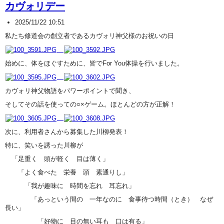
カヴォリデー
2025/11/22 10:51
私たち修道会の創立者であるカヴォリ神父様のお祝いの日
始めに、体をほぐすために、皆でFor You体操を行いました。
カヴォリ神父物語をパワーポイントで聞き、
そしてその話を使っての○×ゲーム。ほとんどの方が正解！
次に、利用者さんから募集した川柳発表！
特に、笑いを誘った川柳が
「足重く 頭が軽く 目は薄く」
「よく食べた 栄養 頭 素通りし」
「我が趣味に 時間を忘れ 耳忘れ」
「あっという間の 一年なのに 食事待つ時間（とき） なぜ
長い」
「好物に 目の無い耳も 口は有る」