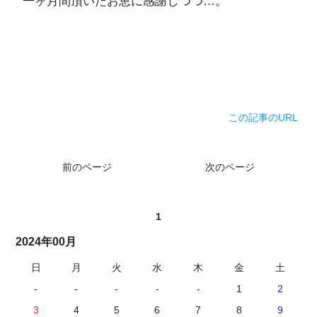
一ヶ月間頂いたお恵に感謝しつつ…。
この記事のURL
前のページ
次のページ
1
2024年00月
日
月
火
水
木
金
土
-
-
-
-
-
1
2
3
4
5
6
7
8
9