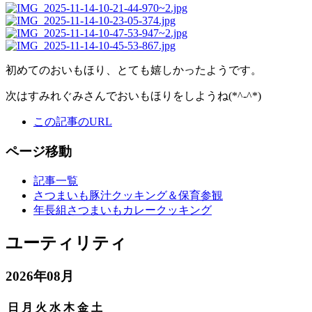
初めてのおいもほり、とても嬉しかったようです。
次はすみれぐみさんでおいもほりをしようね(*^-^*)
この記事のURL
ページ移動
記事一覧
さつまいも豚汁クッキング＆保育参観
年長組さつまいもカレークッキング
ユーティリティ
2026年08月
日
月
火
水
木
金
土