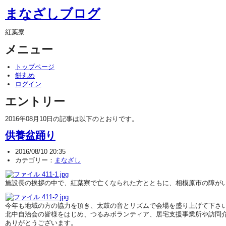
まなざしブログ
紅葉寮
メニュー
トップページ
餅丸め
ログイン
エントリー
2016年08月10日の記事は以下のとおりです。
供養盆踊り
2016/08/10 20:35
カテゴリー：
まなざし
施設長の挨拶の中で、紅葉寮で亡くなられた方とともに、相模原市の障が
今年も地域の方の協力を頂き、太鼓の音とリズムで会場を盛り上げて下さ
北中自治会の皆様をはじめ、つるみボランティア、居宅支援事業所や訪問
ありがとうございます。