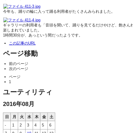
今年も、踊りの輪に入って踊る利用者がたくさんみられました。
ギャラリーの利用者も「音頭を聞いて、踊りを見てるだけやけど、飽きん
楽しまれていました。
1時間30分が、あっという間だったようです。
この記事のURL
ページ移動
前のページ
次のページ
ページ
1
ユーティリティ
2016年08月
日
月
火
水
木
金
土
-
1
2
3
4
5
6