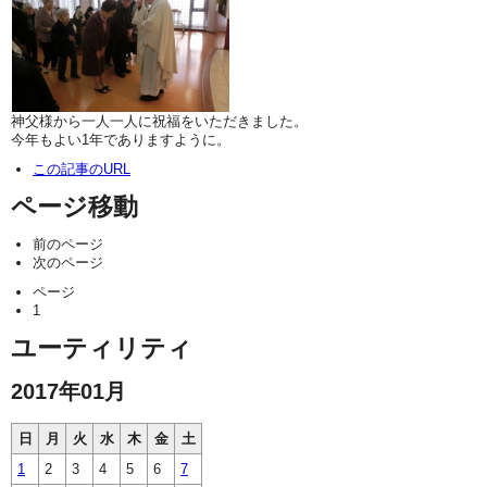
神父様から一人一人に祝福をいただきました。
今年もよい1年でありますように。
この記事のURL
ページ移動
前のページ
次のページ
ページ
1
ユーティリティ
2017年01月
日
月
火
水
木
金
土
1
2
3
4
5
6
7