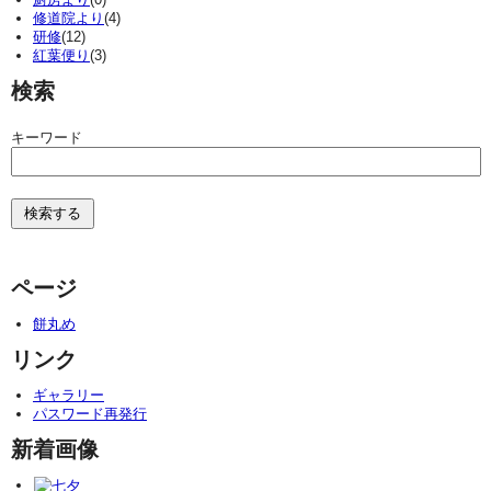
修道院より
(4)
研修
(12)
紅葉便り
(3)
検索
キーワード
ページ
餅丸め
リンク
ギャラリー
パスワード再発行
新着画像