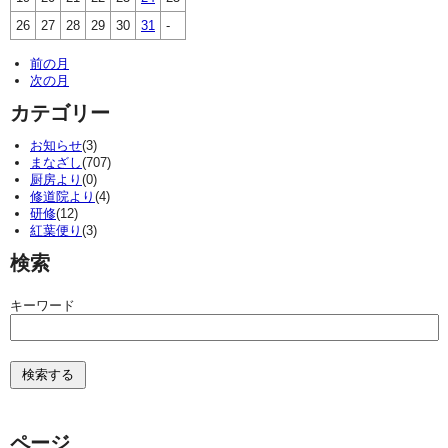
26
27
28
29
30
31
-
前の月
次の月
カテゴリー
お知らせ
(3)
まなざし
(707)
厨房より
(0)
修道院より
(4)
研修
(12)
紅葉便り
(3)
検索
キーワード
ページ